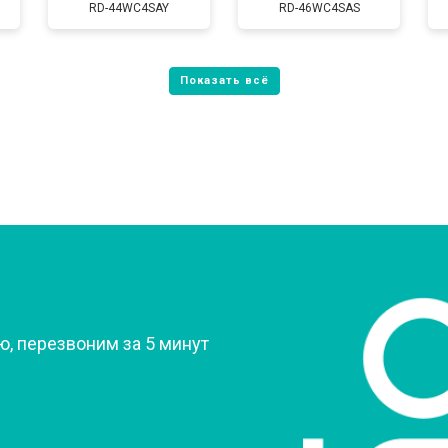
RD-44WC4SAY
RD-46WC4SAS
от 80 мин
о
от 60 мин
о
от 70 мин
о
?
, перезвоним за 5 минут