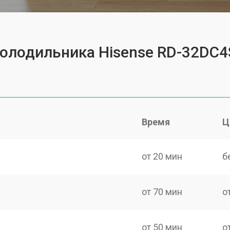
холодильника Hisense RD-32DC
Время
Ц
от 20 мин
б
от 70 мин
о
от 50 мин
о