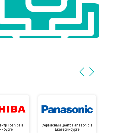
нтр Toshiba в
Сервисный центр Panasonic в
Сервисный 
инбурге
Екатеринбурге
Екате