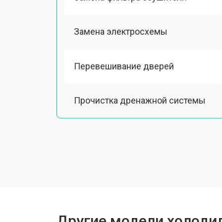
Замена электросхемы
Перевешивание дверей
Прочистка дренажной системы
Ремонт датчика морозильного отд
Ремонт испарителя
Устранение засора трубопровода
Другие модели холодил