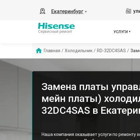
ул
Екатеринбург
▼
Сервисный ремонт
УСЛУГИ
Главная
/
Холодильник
/
RD-32DC4SAS
/
Заме
Замена платы управ
мейн платы) холодил
32DC4SAS в Екатери
Наша компания оказывает услуги по ремонту 