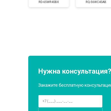
RD-65WR4SBX
RQ-56WC4SAB
Замена нагревателя оттайки
Замена реле
Устранение утечки хладагента
Нужна консультация
Закажите бесплатную консультацию