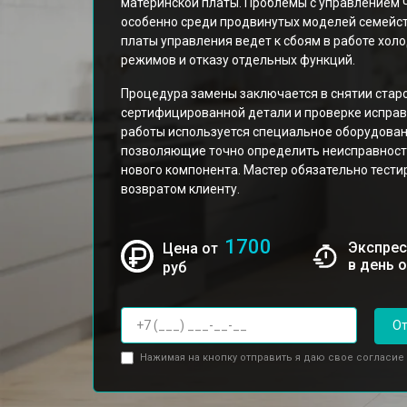
материнской платы. Проблемы с управлением ч
особенно среди продвинутых моделей семейс
платы управления ведет к сбоям в работе хо
режимов и отказу отдельных функций.
Процедура замены заключается в снятии старо
сертифицированной детали и проверке исправн
работы используется специальное оборудован
позволяющие точно определить неисправность
нового компонента. Мастер обязательно тест
возвратом клиенту.
1700
Экспрес
Цена от
в день 
руб
От
Нажимая на кнопку отправить я даю свое согласие