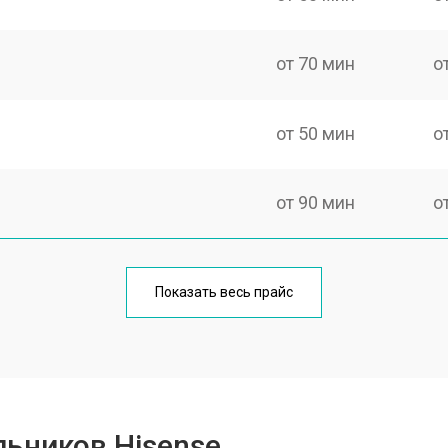
от 70 мин
о
от 50 мин
о
от 90 мин
о
еления
от 50 мин
о
Показать весь прайс
от 80 мин
о
от 50 мин
о
ьников Hisense