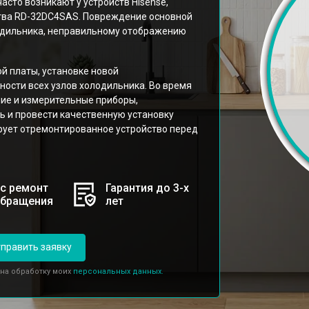
асто возникают у устройств Hisense,
тва RD-32DC4SAS. Повреждение основной
лодильника, неправильному отображению
й платы, установке новой
ости всех узлов холодильника. Во время
ие и измерительные приборы,
 и провести качественную установку
ирует отремонтированное устройство перед
с ремонт
Гарантия до 3-х
обращения
лет
править заявку
 на обработку моих
персональных данных.