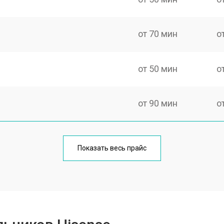
от 70 мин
о
от 50 мин
о
от 90 мин
о
еления
от 50 мин
о
Показать весь прайс
от 80 мин
о
от 50 мин
о