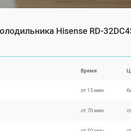
холодильника Hisense RD-32DC
Время
Ц
от 15 мин
б
от 70 мин
о
от 50 мин
о