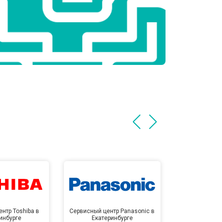
нтр Toshiba в
Сервисный центр Panasonic в
Сервисный 
инбурге
Екатеринбурге
Екате