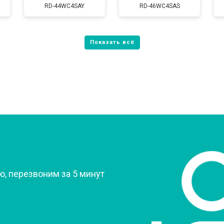
от 60 мин
о
RD-44WC4SAY
RD-46WC4SAS
от 80 мин
о
от 60 мин
о
от 70 мин
о
?
, перезвоним за 5 минут