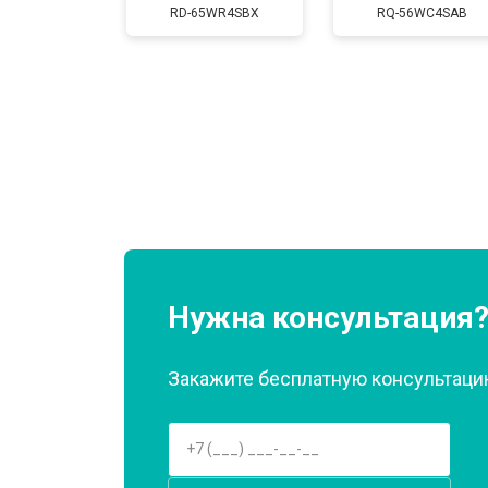
Замена нагревателя испарителя
RD-65WR4SBX
RQ-56WC4SAB
Замена нагревателя оттайки
Замена реле
Устранение утечки хладагента
Нужна консультация
Закажите бесплатную консультацию