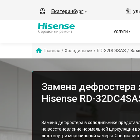
ул
Екатеринбург
▼
Сервисный ремонт
УСЛУГИ
Главная
/
Холодильник
/
RD-32DC4SAS
/
Зам
Замена дефростера 
Hisense RD-32DC4SA
Замена дефростера в холодильнике представл
на восстановление нормальной циркуляции в
льда внутри морозильной камеры. Специалист