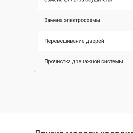
Замена электросхемы
Перевешивание дверей
Прочистка дренажной системы
Ремонт датчика морозильного отд
Ремонт испарителя
Устранение засора трубопровода