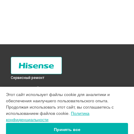
Сервисный ремонт
ВЫБЕРИ СВОЙ ГОРОД
Этот сайт использует файлы cookie для аналитики и
Устранение засора трубопровода холодильника RD-
обеспечения наилучшего пользовательского опыта.
32DC4SAS Hisense в
Санкт-Петербурге
Продолжая использовать этот сайт, вы соглашаетесь с
Устранение засора трубопровода холодильника RD-
использованием файлов cookie.
Политика
32DC4SAS Hisense в
Краснодаре
конфиденциальности
Устранение засора трубопровода холодильника RD-
32DC4SAS Hisense в
Ростове-на-Дону
Принять все