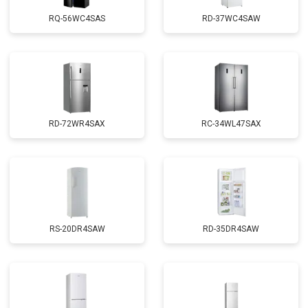
RQ-56WC4SAS
RD-37WC4SAW
RD-72WR4SAX
RС-34WL47SAX
RS-20DR4SAW
RD-35DR4SAW