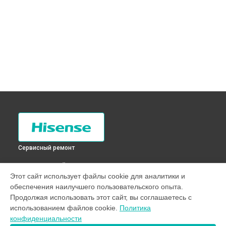
Сервисный ремонт
ВЫБЕРИ СВОЙ ГОРОД
Этот сайт использует файлы cookie для аналитики и
Прочистка дренажной системы холодильника RD-
обеспечения наилучшего пользовательского опыта.
32DC4SAS Hisense в
Санкт-Петербурге
Продолжая использовать этот сайт, вы соглашаетесь с
Прочистка дренажной системы холодильника RD-
использованием файлов cookie.
Политика
32DC4SAS Hisense в
Краснодаре
конфиденциальности
Прочистка дренажной системы холодильника RD-