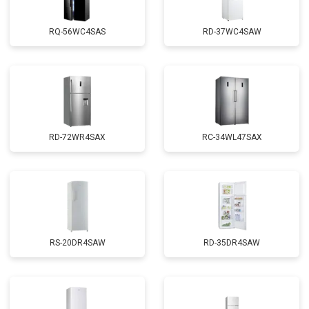
RQ-56WC4SAS
RD-37WC4SAW
RD-72WR4SAX
RС-34WL47SAX
RS-20DR4SAW
RD-35DR4SAW