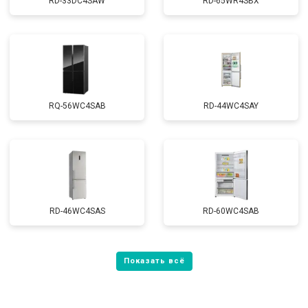
RD-33DC4SAW
RD-65WR4SBX
RQ-56WC4SAB
RD-44WC4SAY
RD-46WC4SAS
RD-60WC4SAB