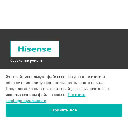
Сервисный ремонт
ВЫБЕРИ СВОЙ ГОРОД
Этот сайт использует файлы cookie для аналитики и
Замена таймера холодильника RD-30WC4SAW Hisense в
обеспечения наилучшего пользовательского опыта.
Санкт-Петербурге
Продолжая использовать этот сайт, вы соглашаетесь с
Замена таймера холодильника RD-30WC4SAW Hisense в
использованием файлов cookie.
Политика
Краснодаре
конфиденциальности
Замена таймера холодильника RD-30WC4SAW Hisense в
Ростове-на-Дону
Принять все
Замена таймера холодильника RD-30WC4SAW Hisense в
Нижнем Новгороде
Замена таймера холодильника RD-30WC4SAW Hisense в