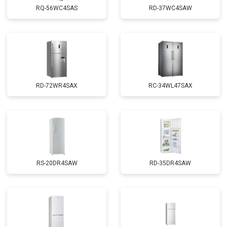
RQ-56WC4SAS
RD-37WC4SAW
RD-72WR4SAX
RС-34WL47SAX
RS-20DR4SAW
RD-35DR4SAW