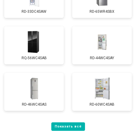
RD-33DC4SAW
RD-65WR4SBX
RQ-56WC4SAB
RD-44WC4SAY
RD-46WC4SAS
RD-60WC4SAB