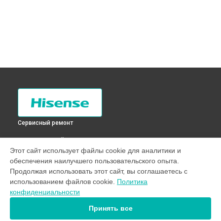
Сервисный ремонт
ВЫБЕРИ СВОЙ ГОРОД
Этот сайт использует файлы cookie для аналитики и
Замена мотор-компрессора холодильника RD-30WC4SAW
обеспечения наилучшего пользовательского опыта.
Hisense в
Санкт-Петербурге
Продолжая использовать этот сайт, вы соглашаетесь с
Замена мотор-компрессора холодильника RD-30WC4SAW
использованием файлов cookie.
Политика
Hisense в
Краснодаре
конфиденциальности
Замена мотор-компрессора холодильника RD-30WC4SAW
Hisense в
Ростове-на-Дону
Принять все
Замена мотор-компрессора холодильника RD-30WC4SAW