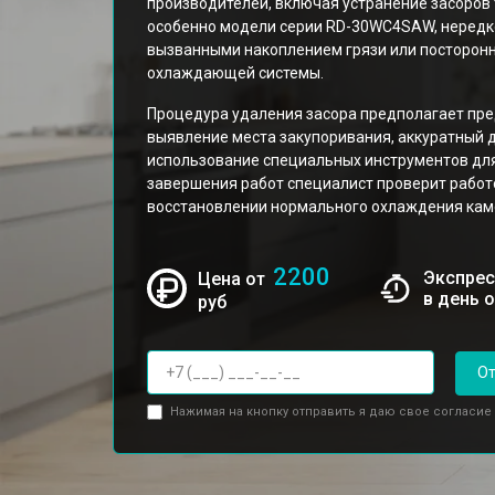
производителей, включая устранение засоров 
особенно модели серии RD-30WC4SAW, нередк
вызванными накоплением грязи или посторон
охлаждающей системы.
Процедура удаления засора предполагает пре
выявление места закупоривания, аккуратный 
использование специальных инструментов для
завершения работ специалист проверит работ
восстановлении нормального охлаждения кам
2200
Экспрес
Цена от
в день 
руб
От
Нажимая на кнопку отправить я даю свое согласие