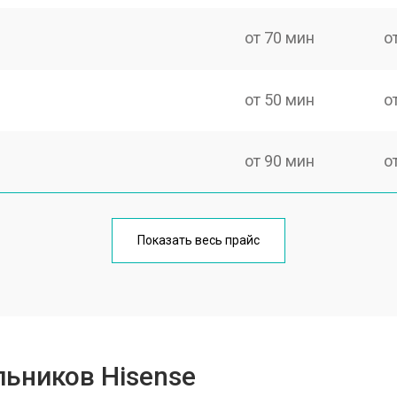
от 70 мин
о
от 50 мин
о
от 90 мин
о
еления
от 50 мин
о
Показать весь прайс
от 80 мин
о
от 100 мин
о
ьников Hisense