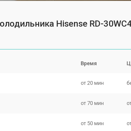
 холодильника Hisense RD-30W
Время
Ц
от 20 мин
б
от 70 мин
о
от 50 мин
о