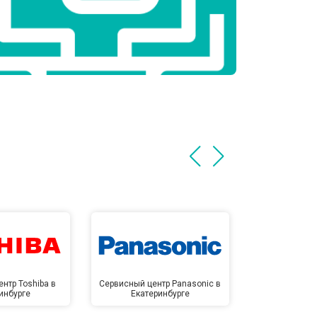
нтр Toshiba в
Сервисный центр Panasonic в
Сервисный 
инбурге
Екатеринбурге
Екате