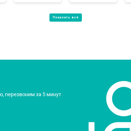
от 80 мин
о
от 60 мин
о
от 70 мин
о
?
, перезвоним за 5 минут