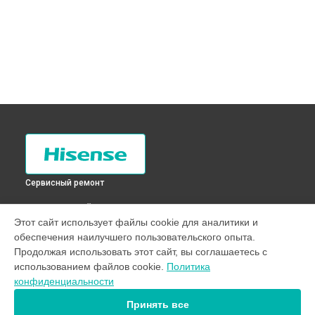
Сервисный ремонт
ВЫБЕРИ СВОЙ ГОРОД
Этот сайт использует файлы cookie для аналитики и
Устранение утечки хладагента холодильника RD-
обеспечения наилучшего пользовательского опыта.
30WC4SAW Hisense в
Санкт-Петербурге
Продолжая использовать этот сайт, вы соглашаетесь с
Устранение утечки хладагента холодильника RD-
использованием файлов cookie.
Политика
30WC4SAW Hisense в
Краснодаре
конфиденциальности
Устранение утечки хладагента холодильника RD-
30WC4SAW Hisense в
Ростове-на-Дону
Принять все