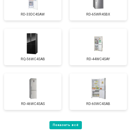
RD-33DC4SAW
RD-65WR4SBX
RQ-56WC4SAB
RD-44WC4SAY
RD-46WC4SAS
RD-60WC4SAB