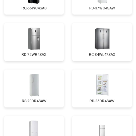
RQ-56WC4SAS
RD-37WC4SAW
RD-72WR4SAX
RС-34WL47SAX
RS-20DR4SAW
RD-35DR4SAW