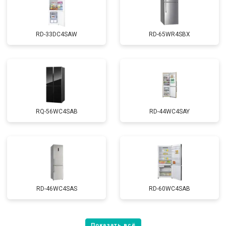
RD-33DC4SAW
RD-65WR4SBX
RQ-56WC4SAB
RD-44WC4SAY
RD-46WC4SAS
RD-60WC4SAB