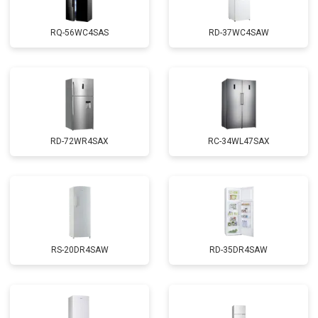
RQ-56WC4SAS
RD-37WC4SAW
RD-72WR4SAX
RС-34WL47SAX
RS-20DR4SAW
RD-35DR4SAW