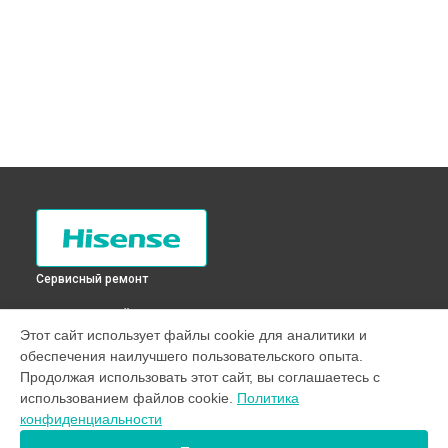
Сервисный ремонт
ВЫБЕРИ СВОЙ ГОРОД
Этот сайт использует файлы cookie для аналитики и
Прочистка дренажной системы холодильника RD-
обеспечения наилучшего пользовательского опыта.
30WC4SAW Hisense в
Санкт-Петербурге
Продолжая использовать этот сайт, вы соглашаетесь с
Прочистка дренажной системы холодильника RD-
использованием файлов cookie.
Политика
30WC4SAW Hisense в
Краснодаре
конфиденциальности
Прочистка дренажной системы холодильника RD-
30WC4SAW Hisense в
Ростове-на-Дону