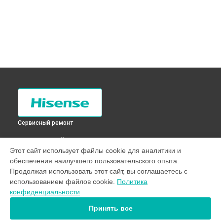
Сервисный ремонт
ВЫБЕРИ СВОЙ ГОРОД
Этот сайт использует файлы cookie для аналитики и
Перевешивание дверей холодильника RD-30WC4SAW
обеспечения наилучшего пользовательского опыта.
Hisense в
Санкт-Петербурге
Продолжая использовать этот сайт, вы соглашаетесь с
Перевешивание дверей холодильника RD-30WC4SAW
использованием файлов cookie.
Политика
Hisense в
Краснодаре
конфиденциальности
Перевешивание дверей холодильника RD-30WC4SAW
Hisense в
Ростове-на-Дону
Принять все
Перевешивание дверей холодильника RD-30WC4SAW