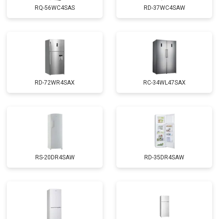
RQ-56WC4SAS
RD-37WC4SAW
RD-72WR4SAX
RС-34WL47SAX
RS-20DR4SAW
RD-35DR4SAW