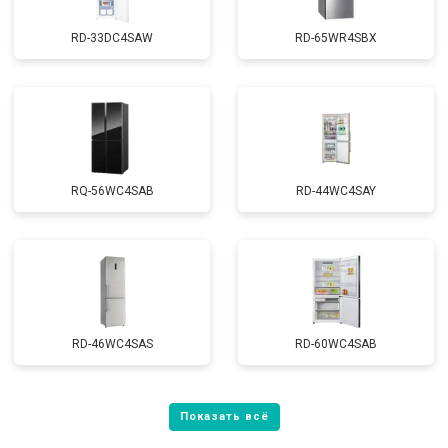
RD-33DC4SAW
RD-65WR4SBX
RQ-56WC4SAB
RD-44WC4SAY
RD-46WC4SAS
RD-60WC4SAB