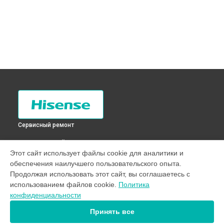
Сервисный ремонт
ВЫБЕРИ СВОЙ ГОРОД
Этот сайт использует файлы cookie для аналитики и
Замена термостата холодильника RD-28DR4SAW Hisense в
обеспечения наилучшего пользовательского опыта.
Санкт-Петербурге
Продолжая использовать этот сайт, вы соглашаетесь с
Замена термостата холодильника RD-28DR4SAW Hisense в
использованием файлов cookie.
Политика
Краснодаре
конфиденциальности
Замена термостата холодильника RD-28DR4SAW Hisense в
Ростове-на-Дону
Принять все
Замена термостата холодильника RD-28DR4SAW Hisense в