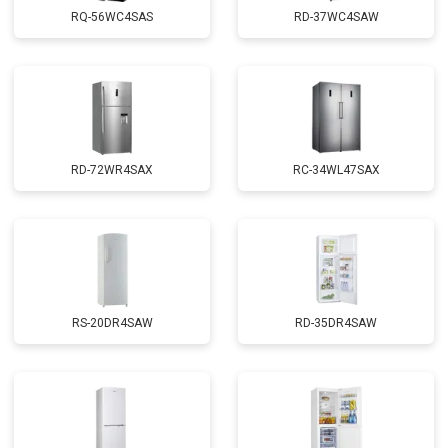
RQ-56WC4SAS
RD-37WC4SAW
RD-72WR4SAX
RС-34WL47SAX
RS-20DR4SAW
RD-35DR4SAW