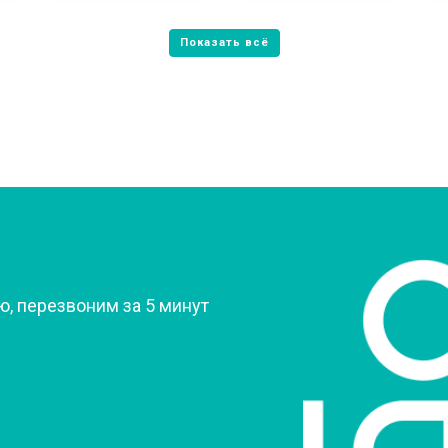
от 80 мин
о
от 60 мин
о
от 70 мин
о
?
, перезвоним за 5 минут