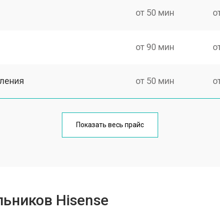
от 50 мин
о
от 90 мин
о
еления
от 50 мин
о
от 80 мин
о
Показать весь прайс
от 50 мин
о
от 100 мин
о
ьников Hisense
от 50 мин
о