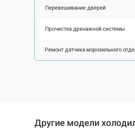
Перевешивание дверей
Прочистка дренажной системы
Ремонт датчика морозильного отд
Ремонт испарителя
Устранение засора трубопровода
Замена трубопровода
Другие модели холодил
Замена таймера