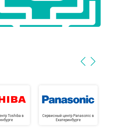
нтр Toshiba в
Сервисный центр Panasonic в
Сервисный 
инбурге
Екатеринбурге
Екате