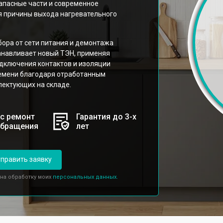
апасные части и современное
я причины выхода нагревательного
бора от сети питания и демонтажа
анавливает новый ТЭН, применяя
дключения контактов и изоляции
емени благодаря отработанным
лектующих на складе.
с ремонт
Гарантия до 3-х
обращения
лет
править заявку
 на обработку моих
персональных данных.