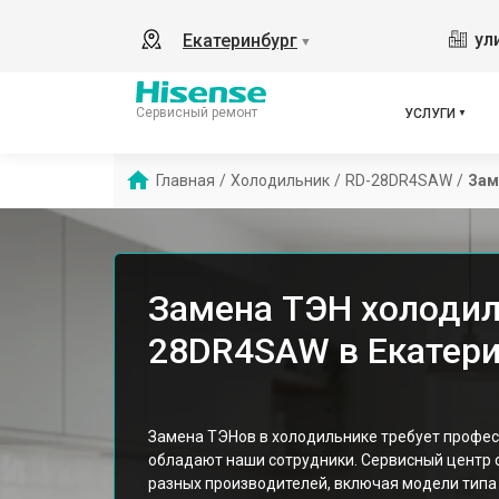
ул
Екатеринбург
▼
Сервисный ремонт
УСЛУГИ
Главная
/
Холодильник
/
RD-28DR4SAW
/
Зам
Замена ТЭН холодил
28DR4SAW в Екатери
Замена ТЭНов в холодильнике требует профес
обладают наши сотрудники. Сервисный центр 
разных производителей, включая модели тип