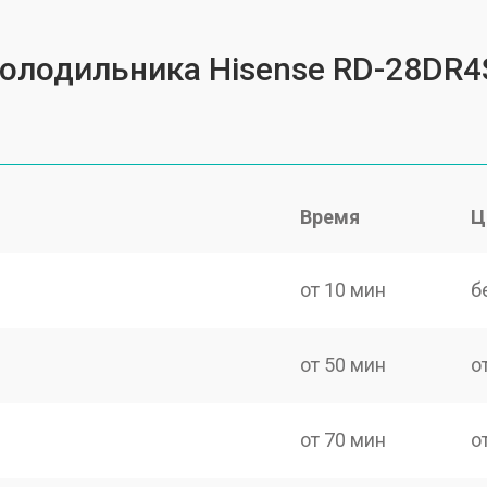
холодильника Hisense RD-28DR
Время
Ц
от 10 мин
б
от 50 мин
о
от 70 мин
о