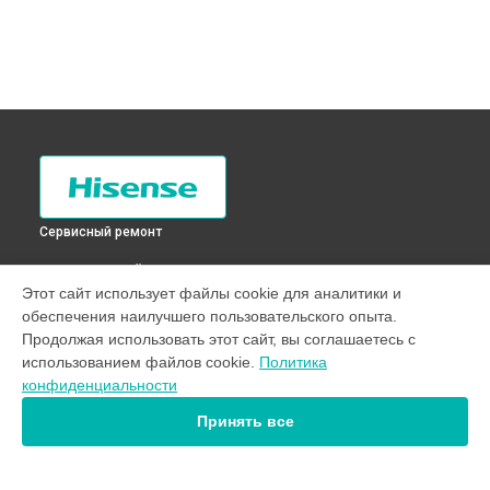
Сервисный ремонт
ВЫБЕРИ СВОЙ ГОРОД
Этот сайт использует файлы cookie для аналитики и
Замена электросхемы холодильника RD-28DR4SAW
обеспечения наилучшего пользовательского опыта.
Hisense в
Санкт-Петербурге
Продолжая использовать этот сайт, вы соглашаетесь с
Замена электросхемы холодильника RD-28DR4SAW
использованием файлов cookie.
Политика
Hisense в
Краснодаре
конфиденциальности
Замена электросхемы холодильника RD-28DR4SAW
Hisense в
Ростове-на-Дону
Принять все
Замена электросхемы холодильника RD-28DR4SAW
Hisense в
Нижнем Новгороде
Замена электросхемы холодильника RD-28DR4SAW