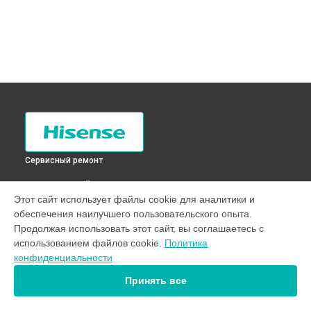
Сервисный ремонт
ВЫБЕРИ СВОЙ ГОРОД
Этот сайт использует файлы cookie для аналитики и
Перевешивание дверей холодильника RD-28DR4SAW
обеспечения наилучшего пользовательского опыта.
Hisense в
Санкт-Петербурге
Продолжая использовать этот сайт, вы соглашаетесь с
Перевешивание дверей холодильника RD-28DR4SAW
использованием файлов cookie.
Политика
Hisense в
Краснодаре
конфиденциальности
Перевешивание дверей холодильника RD-28DR4SAW
Hisense в
Ростове-на-Дону
Принять все
Перевешивание дверей холодильника RD-28DR4SAW
Hisense в
Нижнем Новгороде