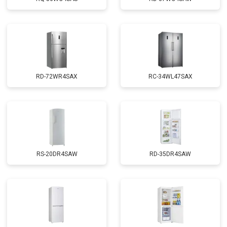
RD-72WR4SAX
RС-34WL47SAX
RS-20DR4SAW
RD-35DR4SAW