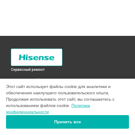
Сервисный ремонт
ВЫБЕРИ СВОЙ ГОРОД
Этот сайт использует файлы cookie для аналитики и
Замена реле холодильника RD-28DC4SA Hisense в
Санкт-
обеспечения наилучшего пользовательского опыта.
Петербурге
Продолжая использовать этот сайт, вы соглашаетесь с
Замена реле холодильника RD-28DC4SA Hisense в
использованием файлов cookie.
Политика
Краснодаре
конфиденциальности
Замена реле холодильника RD-28DC4SA Hisense в
Ростове-на-Дону
Принять все
Замена реле холодильника RD-28DC4SA Hisense в
Нижнем
Новгороде