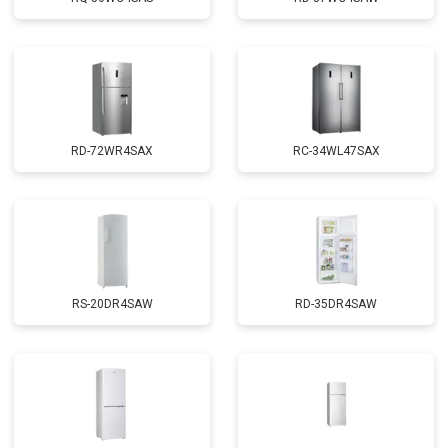
RD-72WR4SAX
RС-34WL47SAX
RS-20DR4SAW
RD-35DR4SAW