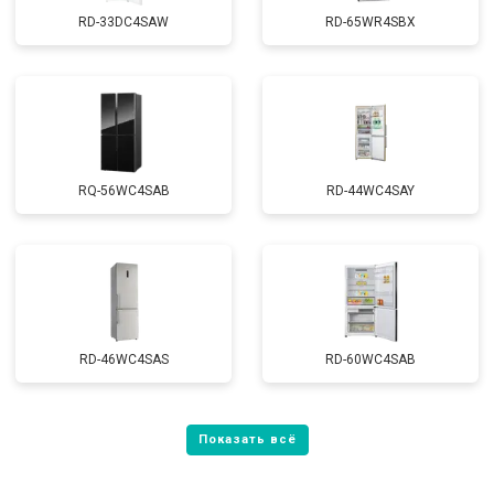
RD-33DC4SAW
RD-65WR4SBX
RQ-56WC4SAB
RD-44WC4SAY
RD-46WC4SAS
RD-60WC4SAB