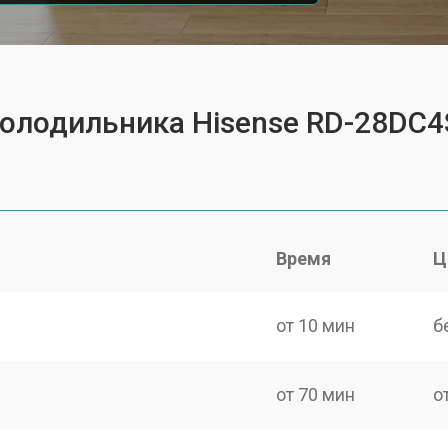
холодильника Hisense RD-28DC
Время
Ц
от 10 мин
б
от 70 мин
о