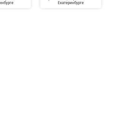
инбурге
Екатеринбурге
Екате