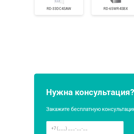
Замена мотор-компрессора
RD-33DC4SAW
RD-65WR4SBX
Замена нагревателя испарителя
Замена реле
Устранение утечки хладагента
Нужна консультация
Закажите бесплатную консультацию