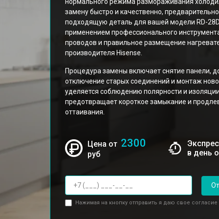
нормального режима размораживания холоди
замену быстро и качественно, предварительн
подходящую деталь для вашей модели RD-28D
применением профессионального инструмента
проводов и правильное размещение нагревате
производителя Hisense.
Процедура замены включает снятие панели, до
отключение старых соединений и монтаж ново
уделяется соблюдению полярности и изоляции
предотвращает короткое замыкание и продлев
оттаивания.
2300
Экспрес
Цена от
в день 
руб
От
Нажимая на кнопку отправить я даю свое согласие