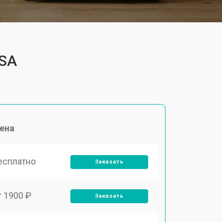
4SA
ена
есплатно
Заказать
т 1900 ₽
Заказать