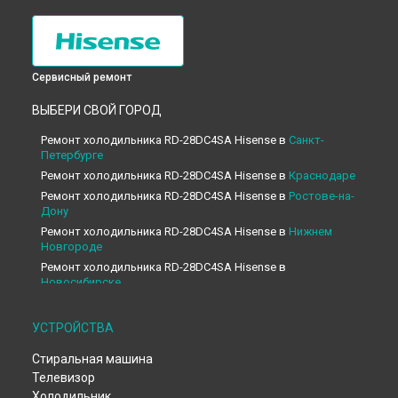
Сервисный ремонт
ВЫБЕРИ СВОЙ ГОРОД
Ремонт холодильника RD-28DC4SA Hisense в
Санкт-
Петербурге
Ремонт холодильника RD-28DC4SA Hisense в
Краснодаре
Ремонт холодильника RD-28DC4SA Hisense в
Ростове-на-
Дону
Ремонт холодильника RD-28DC4SA Hisense в
Нижнем
Новгороде
Ремонт холодильника RD-28DC4SA Hisense в
Новосибирске
Ремонт холодильника RD-28DC4SA Hisense в
Челябинске
Ремонт холодильника RD-28DC4SA Hisense в
УСТРОЙСТВА
Екатеринбурге
Стиральная машина
Ремонт холодильника RD-28DC4SA Hisense в
Казани
Телевизор
Ремонт холодильника RD-28DC4SA Hisense в
Уфе
Холодильник