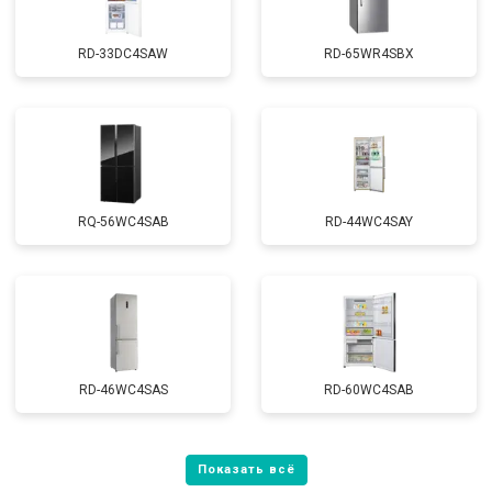
RD-33DC4SAW
RD-65WR4SBX
RQ-56WC4SAB
RD-44WC4SAY
RD-46WC4SAS
RD-60WC4SAB