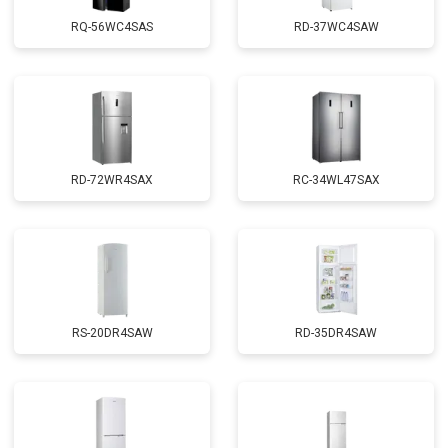
RQ-56WC4SAS
RD-37WC4SAW
RD-72WR4SAX
RС-34WL47SAX
RS-20DR4SAW
RD-35DR4SAW