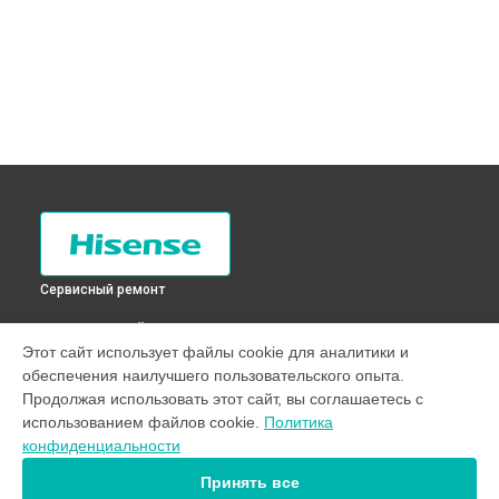
Сервисный ремонт
ВЫБЕРИ СВОЙ ГОРОД
Этот сайт использует файлы cookie для аналитики и
Устранение утечки хладагента холодильника RD-27WR4SA
обеспечения наилучшего пользовательского опыта.
Hisense в
Санкт-Петербурге
Продолжая использовать этот сайт, вы соглашаетесь с
Устранение утечки хладагента холодильника RD-27WR4SA
использованием файлов cookie.
Политика
Hisense в
Краснодаре
конфиденциальности
Устранение утечки хладагента холодильника RD-27WR4SA
Hisense в
Ростове-на-Дону
Принять все