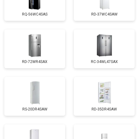
RQ-56WC4SAS
RD-37WC4SAW
RD-72WR4SAX
RС-34WL47SAX
RS-20DR4SAW
RD-35DR4SAW