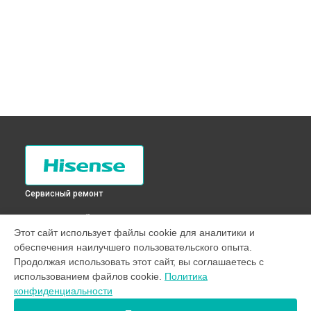
Сервисный ремонт
ВЫБЕРИ СВОЙ ГОРОД
Этот сайт использует файлы cookie для аналитики и
Прочистка дренажной системы холодильника RD-
обеспечения наилучшего пользовательского опыта.
27WR4SA Hisense в
Санкт-Петербурге
Продолжая использовать этот сайт, вы соглашаетесь с
Прочистка дренажной системы холодильника RD-
использованием файлов cookie.
Политика
27WR4SA Hisense в
Краснодаре
конфиденциальности
Прочистка дренажной системы холодильника RD-
27WR4SA Hisense в
Ростове-на-Дону