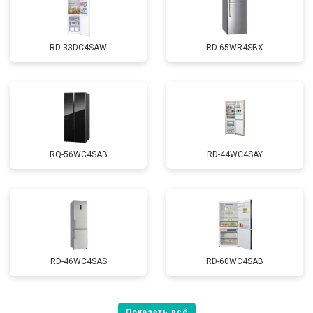
RD-33DC4SAW
RD-65WR4SBX
RQ-56WC4SAB
RD-44WC4SAY
RD-46WC4SAS
RD-60WC4SAB