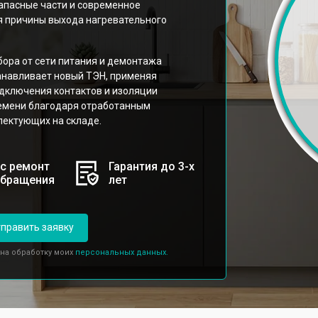
апасные части и современное
я причины выхода нагревательного
бора от сети питания и демонтажа
анавливает новый ТЭН, применяя
дключения контактов и изоляции
емени благодаря отработанным
лектующих на складе.
с ремонт
Гарантия до 3-х
обращения
лет
править заявку
 на обработку моих
персональных данных.