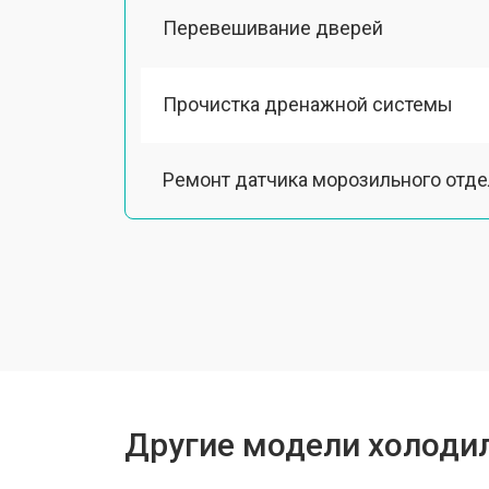
Перевешивание дверей
Прочистка дренажной системы
Ремонт датчика морозильного отд
Ремонт испарителя
Устранение засора трубопровода
Замена трубопровода
Другие модели холодил
Замена таймера