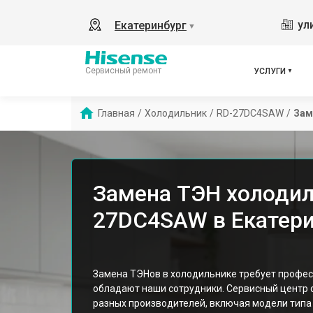
ул
Екатеринбург
▼
Сервисный ремонт
УСЛУГИ
Главная
/
Холодильник
/
RD-27DC4SAW
/
Зам
Замена ТЭН холодил
27DC4SAW в Екатери
Замена ТЭНов в холодильнике требует профес
обладают наши сотрудники. Сервисный центр 
разных производителей, включая модели тип