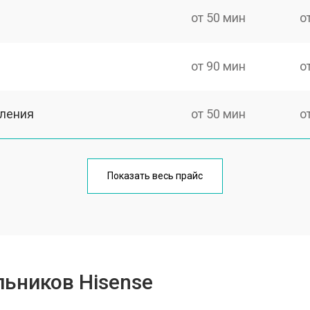
от 50 мин
о
от 90 мин
о
еления
от 50 мин
о
от 80 мин
о
Показать весь прайс
от 50 мин
о
от 100 мин
о
ьников Hisense
от 50 мин
о