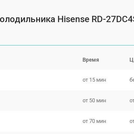
холодильника Hisense RD-27DC
Время
Ц
от 15 мин
б
от 50 мин
о
от 70 мин
о