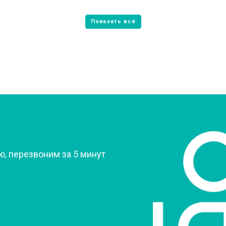
от 80 мин
о
от 60 мин
о
от 70 мин
о
?
, перезвоним за 5 минут