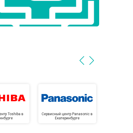
нтр Toshiba в
Сервисный центр Panasonic в
Сервисный 
инбурге
Екатеринбурге
Екате