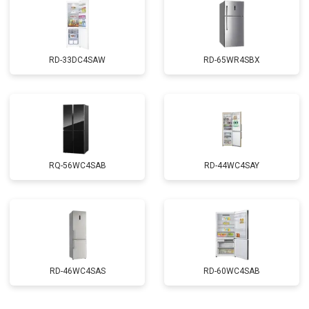
RD-33DC4SAW
RD-65WR4SBX
RQ-56WC4SAB
RD-44WC4SAY
RD-46WC4SAS
RD-60WC4SAB