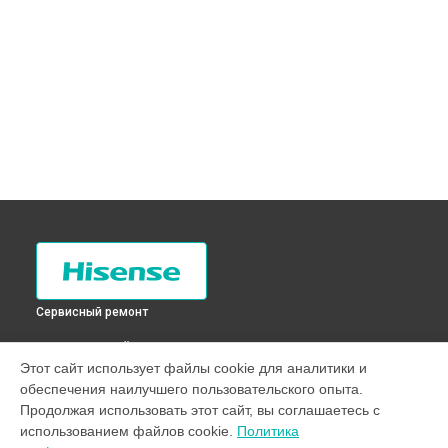
Сервисный ремонт
ВЫБЕРИ СВОЙ ГОРОД
Этот сайт использует файлы cookie для аналитики и
Замена нагревателя оттайки холодильника RD-23WC4SA
обеспечения наилучшего пользовательского опыта.
Hisense в
Санкт-Петербурге
Продолжая использовать этот сайт, вы соглашаетесь с
Замена нагревателя оттайки холодильника RD-23WC4SA
использованием файлов cookie.
Политика
Hisense в
Краснодаре