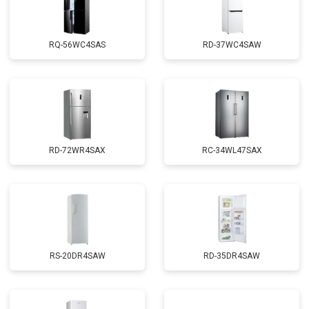
RQ-56WC4SAS
RD-37WC4SAW
RD-72WR4SAX
RС-34WL47SAX
RS-20DR4SAW
RD-35DR4SAW