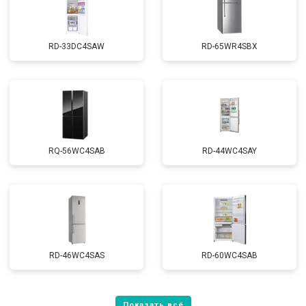
RD-33DC4SAW
RD-65WR4SBX
RQ-56WC4SAB
RD-44WC4SAY
RD-46WC4SAS
RD-60WC4SAB