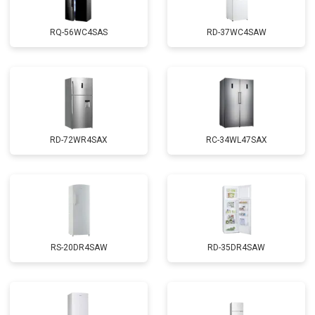
RQ-56WC4SAS
RD-37WC4SAW
RD-72WR4SAX
RС-34WL47SAX
RS-20DR4SAW
RD-35DR4SAW