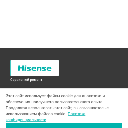
Сервисный ремонт
ВЫБЕРИ СВОЙ ГОРОД
Этот сайт использует файлы cookie для аналитики и
Замена нагревателя испарителя холодильника RD-
обеспечения наилучшего пользовательского опыта.
23WC4SA Hisense в
Санкт-Петербурге
Продолжая использовать этот сайт, вы соглашаетесь с
Замена нагревателя испарителя холодильника RD-
использованием файлов cookie.
Политика
23WC4SA Hisense в
Краснодаре
конфиденциальности
Замена нагревателя испарителя холодильника RD-
23WC4SA Hisense в
Ростове-на-Дону