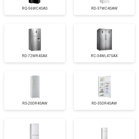
RQ-56WC4SAS
RD-37WC4SAW
RD-72WR4SAX
RС-34WL47SAX
RS-20DR4SAW
RD-35DR4SAW