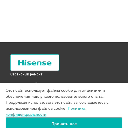
Сервисный ремонт
ВЫБЕРИ СВОЙ ГОРОД
Этот сайт использует файлы cookie для аналитики и
Устранение утечки хладагента холодильника RD-23WC4SA
обеспечения наилучшего пользовательского опыта.
Hisense в
Санкт-Петербурге
Продолжая использовать этот сайт, вы соглашаетесь с
Устранение утечки хладагента холодильника RD-23WC4SA
использованием файлов cookie.
Политика
Hisense в
Краснодаре
конфиденциальности
Устранение утечки хладагента холодильника RD-23WC4SA
Hisense в
Ростове-на-Дону
Принять все