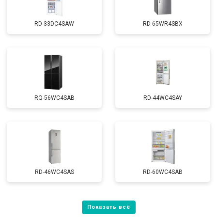
RD-33DC4SAW
RD-65WR4SBX
RQ-56WC4SAB
RD-44WC4SAY
RD-46WC4SAS
RD-60WC4SAB