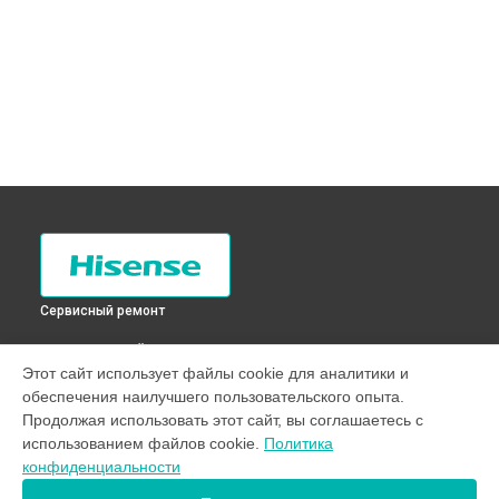
Сервисный ремонт
ВЫБЕРИ СВОЙ ГОРОД
Этот сайт использует файлы cookie для аналитики и
Прочистка дренажной системы холодильника RD-
обеспечения наилучшего пользовательского опыта.
23WC4SA Hisense в
Санкт-Петербурге
Продолжая использовать этот сайт, вы соглашаетесь с
Прочистка дренажной системы холодильника RD-
использованием файлов cookie.
Политика
23WC4SA Hisense в
Краснодаре
конфиденциальности
Прочистка дренажной системы холодильника RD-
23WC4SA Hisense в
Ростове-на-Дону