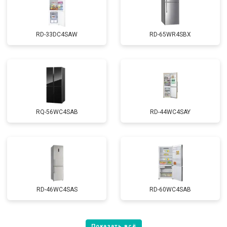
RD-33DC4SAW
RD-65WR4SBX
RQ-56WC4SAB
RD-44WC4SAY
RD-46WC4SAS
RD-60WC4SAB