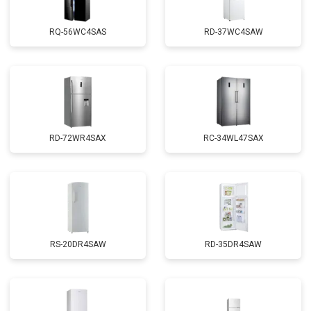
RQ-56WC4SAS
RD-37WC4SAW
RD-72WR4SAX
RС-34WL47SAX
RS-20DR4SAW
RD-35DR4SAW