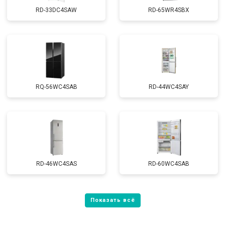
RD-33DC4SAW
RD-65WR4SBX
RQ-56WC4SAB
RD-44WC4SAY
RD-46WC4SAS
RD-60WC4SAB