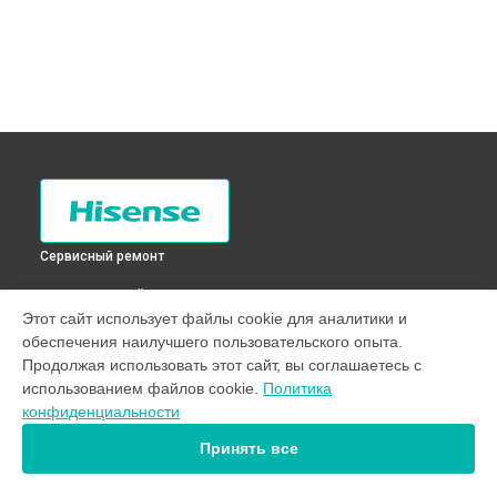
Сервисный ремонт
ВЫБЕРИ СВОЙ ГОРОД
Этот сайт использует файлы cookie для аналитики и
Замена ТЭН холодильника RD-21DC4SA Hisense в
Санкт-
обеспечения наилучшего пользовательского опыта.
Петербурге
Продолжая использовать этот сайт, вы соглашаетесь с
Замена ТЭН холодильника RD-21DC4SA Hisense в
использованием файлов cookie.
Политика
Краснодаре
конфиденциальности
Замена ТЭН холодильника RD-21DC4SA Hisense в
Ростове-
на-Дону
Принять все
Замена ТЭН холодильника RD-21DC4SA Hisense в
Нижнем
Новгороде