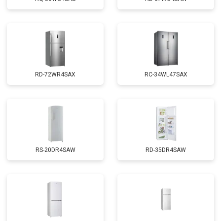
RD-72WR4SAX
RС-34WL47SAX
RS-20DR4SAW
RD-35DR4SAW