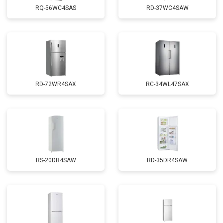
RQ-56WC4SAS
RD-37WC4SAW
RD-72WR4SAX
RС-34WL47SAX
RS-20DR4SAW
RD-35DR4SAW