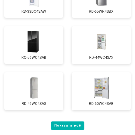
RD-33DC4SAW
RD-65WR4SBX
RQ-56WC4SAB
RD-44WC4SAY
RD-46WC4SAS
RD-60WC4SAB