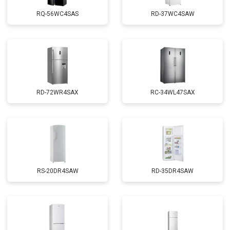
RQ-56WC4SAS
RD-37WC4SAW
RD-72WR4SAX
RС-34WL47SAX
RS-20DR4SAW
RD-35DR4SAW