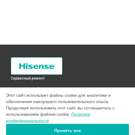
Сервисный ремонт
ВЫБЕРИ СВОЙ ГОРОД
Этот сайт использует файлы cookie для аналитики и
Устранение засора трубопровода холодильника RD-
обеспечения наилучшего пользовательского опыта.
21DC4SA Hisense в
Санкт-Петербурге
Продолжая использовать этот сайт, вы соглашаетесь с
Устранение засора трубопровода холодильника RD-
использованием файлов cookie.
Политика
21DC4SA Hisense в
Краснодаре
конфиденциальности
Устранение засора трубопровода холодильника RD-
21DC4SA Hisense в
Ростове-на-Дону
Принять все