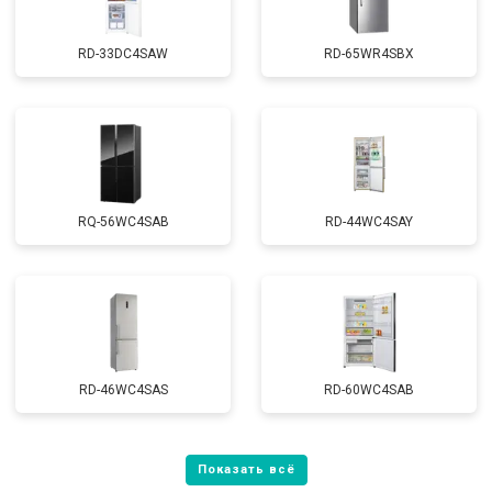
RD-33DC4SAW
RD-65WR4SBX
RQ-56WC4SAB
RD-44WC4SAY
RD-46WC4SAS
RD-60WC4SAB