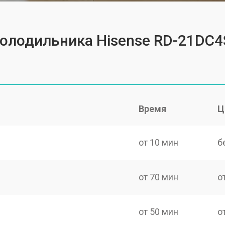
холодильника Hisense RD-21DC
Время
Ц
от 10 мин
б
от 70 мин
о
от 50 мин
о