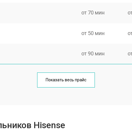
от 70 мин
о
от 50 мин
о
от 90 мин
о
от 80 мин
о
Показать весь прайс
от 50 мин
о
от 100 мин
о
ьников Hisense