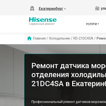
ул
Екатеринбург
▼
Сервисный ремонт
УСЛУГИ
Главная
/
Холодильник
/
RD-21DC4SA
/
Ремо
Ремонт датчика мор
отделения холодильн
21DC4SA в Екатерин
Профессиональный ремонт датчиков морозиль