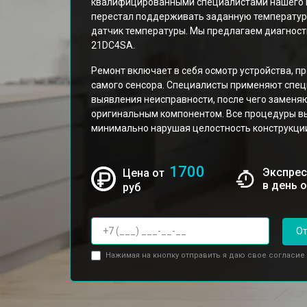
квалифицированными специалистами нашего це
перестал поддерживать заданную температуру
датчик температуры. Мы предлагаем диагности
21DC4SA.
Ремонт включает в себя осмотр устройства, п
самого сенсора. Специалисты применяют спе
выявления неисправности, после чего замен
оригинальным компонентом. Все процедуры вы
минимально нарушая целостность конструкции
1700
Экспрес
Цена от
в день 
руб
От
Нажимая на кнопку отправить я даю свое согласие