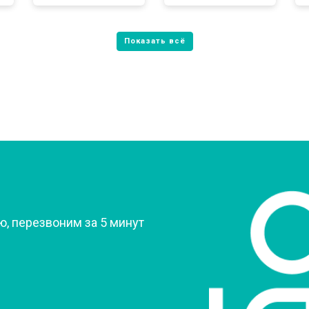
от 80 мин
о
от 60 мин
о
от 70 мин
о
?
, перезвоним за 5 минут