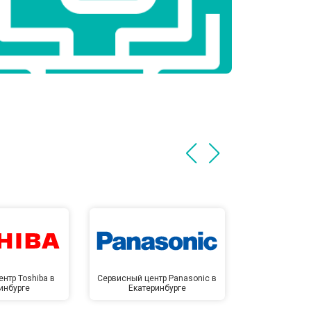
нтр Toshiba в
Сервисный центр Panasonic в
Сервисный 
инбурге
Екатеринбурге
Екате