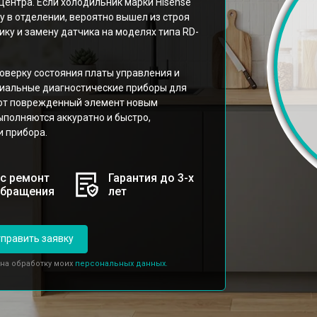
нтра. Если холодильник марки Hisense
 в отделении, вероятно вышел из строя
ку и замену датчика на моделях типа RD-
роверку состояния платы управления и
циальные диагностические приборы для
яют поврежденный элемент новым
полняются аккуратно и быстро,
 прибора.
с ремонт
Гарантия до 3-х
обращения
лет
править заявку
 на обработку моих
персональных данных.