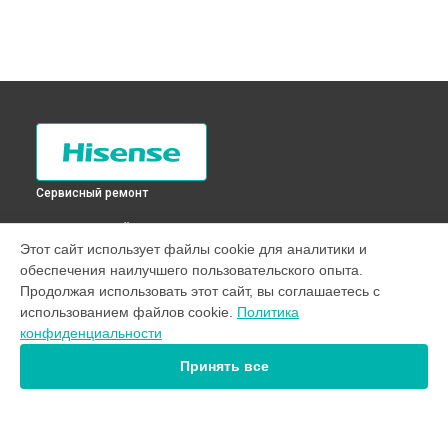
Сервисный ремонт
ВЫБЕРИ СВОЙ ГОРОД
Этот сайт использует файлы cookie для аналитики и
Диагностика холодильника RD-21DC4SA Hisense в
Санкт-
обеспечения наилучшего пользовательского опыта.
Петербурге
Продолжая использовать этот сайт, вы соглашаетесь с
Диагностика холодильника RD-21DC4SA Hisense в
использованием файлов cookie.
Политика
Краснодаре
конфиденциальности
Диагностика холодильника RD-21DC4SA Hisense в
Ростове-на-Дону
Принять все
Диагностика холодильника RD-21DC4SA Hisense в
Нижнем
Новгороде
Диагностика холодильника RD-21DC4SA Hisense в
Новосибирске