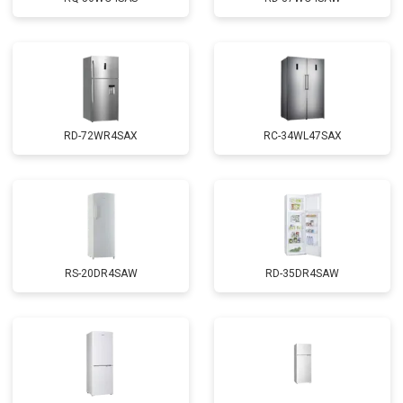
RD-72WR4SAX
RС-34WL47SAX
RS-20DR4SAW
RD-35DR4SAW