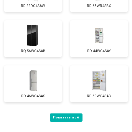
RD-33DC4SAW
RD-65WR4SBX
RQ-56WC4SAB
RD-44WC4SAY
RD-46WC4SAS
RD-60WC4SAB