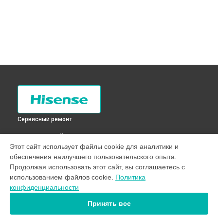
Сервисный ремонт
ВЫБЕРИ СВОЙ ГОРОД
Этот сайт использует файлы cookie для аналитики и
Замена трубопровода холодильника RC-76WS4SBB
обеспечения наилучшего пользовательского опыта.
Hisense в
Санкт-Петербурге
Продолжая использовать этот сайт, вы соглашаетесь с
Замена трубопровода холодильника RC-76WS4SBB
использованием файлов cookie.
Политика
Hisense в
Краснодаре
конфиденциальности
Замена трубопровода холодильника RC-76WS4SBB
Hisense в
Ростове-на-Дону
Принять все
Замена трубопровода холодильника RC-76WS4SBB