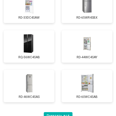
RD-33DC4SAW
RD-65WR4SBX
RQ-56WC4SAB
RD-44WC4SAY
RD-46WC4SAS
RD-60WC4SAB