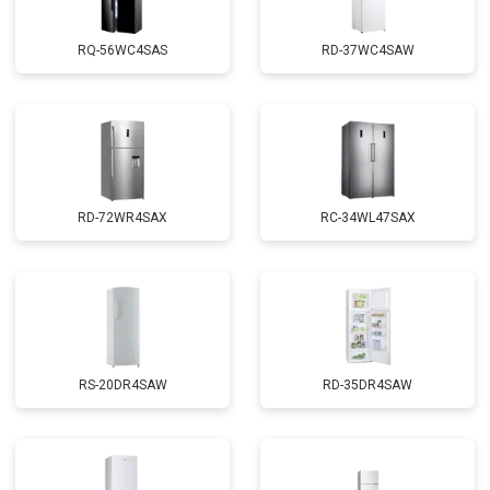
RQ-56WC4SAS
RD-37WC4SAW
RD-72WR4SAX
RС-34WL47SAX
RS-20DR4SAW
RD-35DR4SAW