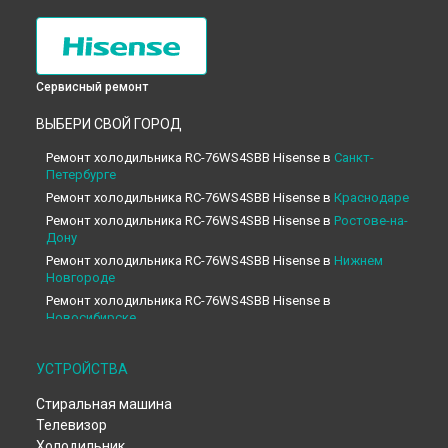
Сервисный ремонт
ВЫБЕРИ СВОЙ ГОРОД
Ремонт холодильника RC-76WS4SBB Hisense в
Санкт-
Петербурге
Ремонт холодильника RC-76WS4SBB Hisense в
Краснодаре
Ремонт холодильника RC-76WS4SBB Hisense в
Ростове-на-
Дону
Ремонт холодильника RC-76WS4SBB Hisense в
Нижнем
Новгороде
Ремонт холодильника RC-76WS4SBB Hisense в
Новосибирске
Ремонт холодильника RC-76WS4SBB Hisense в
Челябинске
Ремонт холодильника RC-76WS4SBB Hisense в
УСТРОЙСТВА
Екатеринбурге
Стиральная машина
Ремонт холодильника RC-76WS4SBB Hisense в
Казани
Телевизор
Ремонт холодильника RC-76WS4SBB Hisense в
Уфе
Холодильник