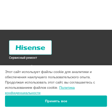
Сервисный ремонт
ВЫБЕРИ СВОЙ ГОРОД
Этот сайт использует файлы cookie для аналитики и
Замена трубопровода холодильника RC-67WS4SAS
обеспечения наилучшего пользовательского опыта.
Hisense в
Санкт-Петербурге
Продолжая использовать этот сайт, вы соглашаетесь с
Замена трубопровода холодильника RC-67WS4SAS
использованием файлов cookie.
Политика
Hisense в
Краснодаре
конфиденциальности
Замена трубопровода холодильника RC-67WS4SAS
Hisense в
Ростове-на-Дону
Принять все
Замена трубопровода холодильника RC-67WS4SAS
Hisense в
Нижнем Новгороде