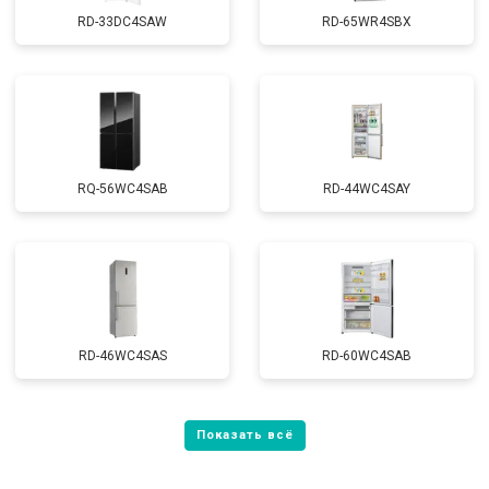
RD-33DC4SAW
RD-65WR4SBX
RQ-56WC4SAB
RD-44WC4SAY
RD-46WC4SAS
RD-60WC4SAB