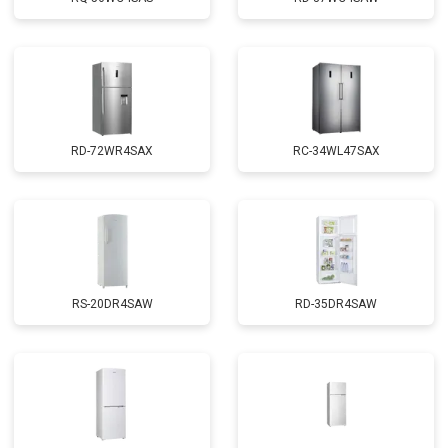
RD-72WR4SAX
RС-34WL47SAX
RS-20DR4SAW
RD-35DR4SAW