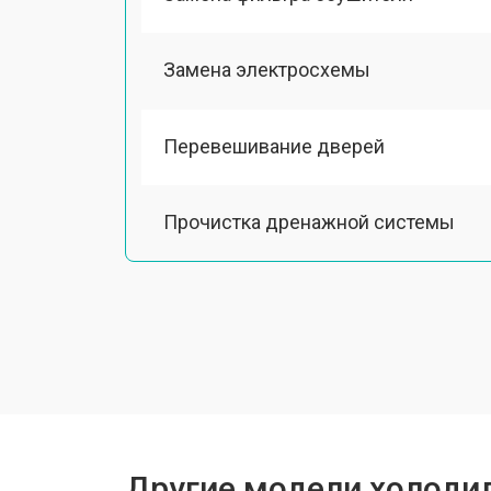
Замена электросхемы
Перевешивание дверей
Прочистка дренажной системы
Ремонт датчика морозильного отд
Ремонт испарителя
Устранение засора трубопровода
Другие модели холодил