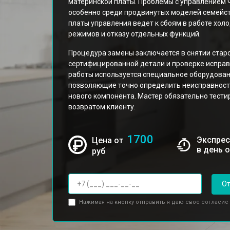
материнской платы. Проблемы с управлением ч
особенно среди продвинутых моделей семейс
платы управления ведет к сбоям в работе хо
режимов и отказу отдельных функций.
Процедура замены заключается в снятии старо
сертифицированной детали и проверке исправн
работы используется специальное оборудован
позволяющие точно определить неисправность
нового компонента. Мастер обязательно тест
возвратом клиенту.
1700
Экспрес
Цена от
в день 
руб
От
Нажимая на кнопку отправить я даю свое согласие