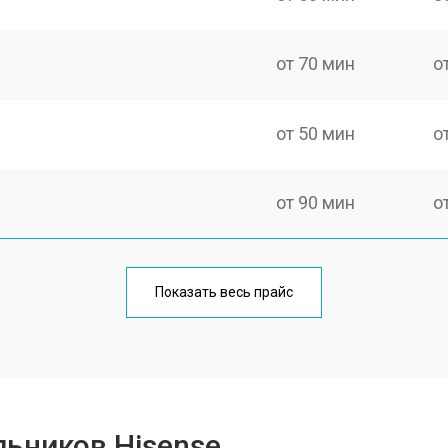
от 70 мин
о
от 50 мин
о
от 90 мин
о
еления
от 50 мин
о
Показать весь прайс
от 80 мин
о
от 50 мин
о
ьников Hisense