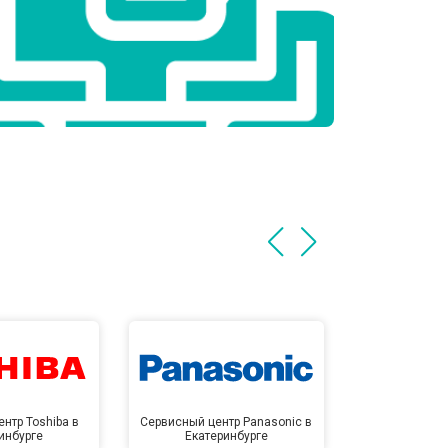
нтр Toshiba в
Сервисный центр Panasonic в
Сервисный 
инбурге
Екатеринбурге
Екате