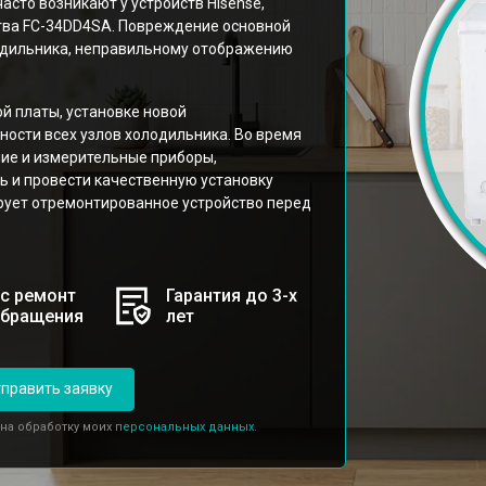
асто возникают у устройств Hisense,
тва FC-34DD4SA. Повреждение основной
лодильника, неправильному отображению
й платы, установке новой
ости всех узлов холодильника. Во время
ие и измерительные приборы,
 и провести качественную установку
ирует отремонтированное устройство перед
с ремонт
Гарантия до 3-х
обращения
лет
править заявку
 на обработку моих
персональных данных.