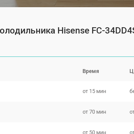
холодильника Hisense FC-34DD
Время
Ц
от 15 мин
б
от 70 мин
о
от 50 мин
о