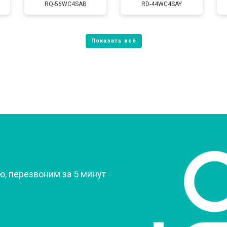
RQ-56WC4SAB
RD-44WC4SAY
от 80 мин
о
от 60 мин
о
от 70 мин
о
?
, перезвоним за 5 минут