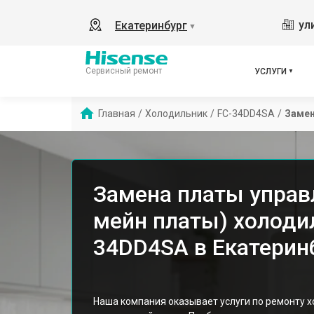
ул
Екатеринбург
▼
Сервисный ремонт
УСЛУГИ
Главная
/
Холодильник
/
FC-34DD4SA
/
Замен
Замена платы управ
мейн платы) холодил
34DD4SA в Екатерин
Наша компания оказывает услуги по ремонту 