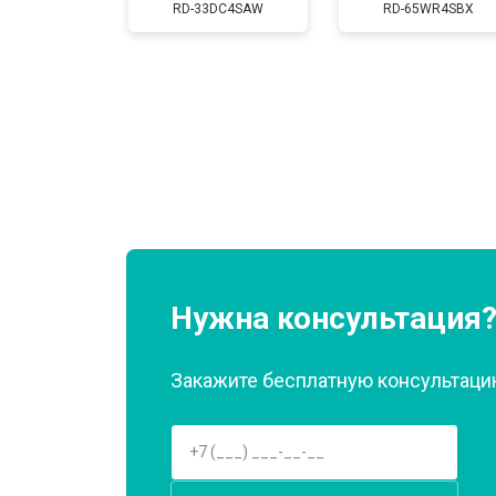
RD-33DC4SAW
RD-65WR4SBX
Замена нагревателя оттайки
Замена реле
Устранение утечки хладагента
Нужна консультация
Закажите бесплатную консультацию