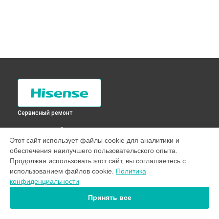
Сервисный ремонт
ВЫБЕРИ СВОЙ ГОРОД
Этот сайт использует файлы cookie для аналитики и
Перевешивание дверей холодильника FC-34DD4SA
обеспечения наилучшего пользовательского опыта.
Hisense в
Санкт-Петербурге
Продолжая использовать этот сайт, вы соглашаетесь с
Перевешивание дверей холодильника FC-34DD4SA
использованием файлов cookie.
Политика
Hisense в
Краснодаре
конфиденциальности
Перевешивание дверей холодильника FC-34DD4SA
Hisense в
Ростове-на-Дону
Принять все
Перевешивание дверей холодильника FC-34DD4SA
Hisense в
Нижнем Новгороде