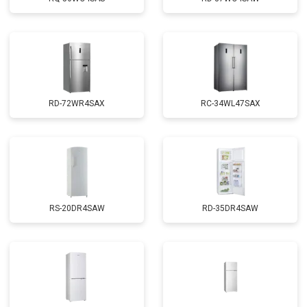
RD-72WR4SAX
RС-34WL47SAX
RS-20DR4SAW
RD-35DR4SAW