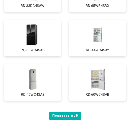
RD-33DC4SAW
RD-65WR4SBX
RQ-56WC4SAB
RD-44WC4SAY
RD-46WC4SAS
RD-60WC4SAB